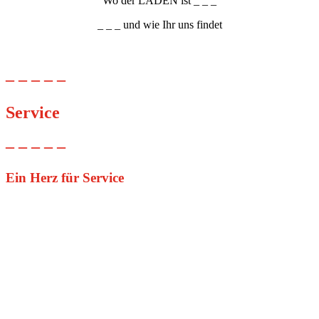
Wo der LADEN ist _ _ _
_ _ _ und wie Ihr uns findet
– – – – –
Service
– – – – –
Ein Herz für Service