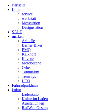
startseite
laden
service
werkstatt
Messstation
Designstation
SALE
marken
Achielle
Berner-Bikes
EMQ
Kalkhoff
Kavenz
Motobecane
Orbea
Tommasini
Tenways
UTO
Fahrradparkhaus
kultur
Ladenkino
Kultur im Laden
Ausstellungen
RadWeinGesang