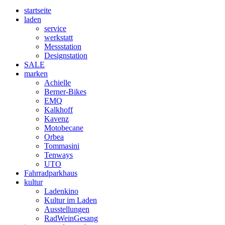
startseite
laden
service
werkstatt
Messstation
Designstation
SALE
marken
Achielle
Berner-Bikes
EMQ
Kalkhoff
Kavenz
Motobecane
Orbea
Tommasini
Tenways
UTO
Fahrradparkhaus
kultur
Ladenkino
Kultur im Laden
Ausstellungen
RadWeinGesang