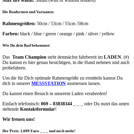
Max tire width:
50mm (with or without fenders)
Die Bauformen und Varianten:
Rahmengrößen:
50cm / 53cm / 55cm /58cm
Farben:
black / blue / green / orange / pink / silver / yellow
Wie Du dein Rad bekommst:
Das
Team Champion
steht demnächst fahrbereit im
LADEN
. (#)
Du kannst es hier genau besichtigen, in die Hand nehmen und auch
probefahren.
Um die für Dich optimale Rahmengröße zu ermitteln kannst Du
dich in unserer
MESSSTATION
ausmessen lassen.
Du kannst einen Besuch in unserem Laden verabreden!
Einfach telefonisch:
069 – 83838344
_ _ _ oder Du nutzt das unten
stehende
Kontaktformular
!
Wir freuen uns!
Der Preis: 2.699 Euro _ _ _ und noch mehr!