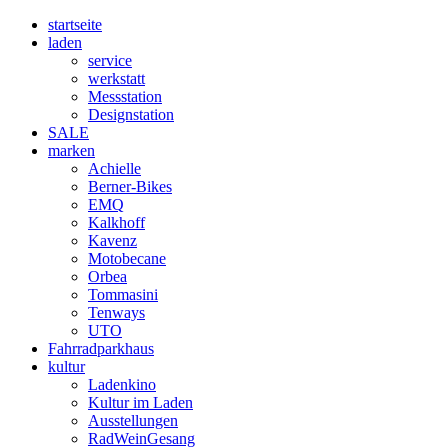
startseite
laden
service
werkstatt
Messstation
Designstation
SALE
marken
Achielle
Berner-Bikes
EMQ
Kalkhoff
Kavenz
Motobecane
Orbea
Tommasini
Tenways
UTO
Fahrradparkhaus
kultur
Ladenkino
Kultur im Laden
Ausstellungen
RadWeinGesang