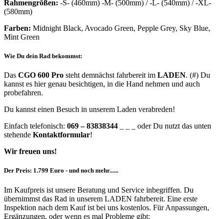
Rahmengrößen:
-S- (460mm) -M- (500mm) / -L- (540mm) / -XL-
(580mm)
Farben:
Midnight Black, Avocado Green, Pepple Grey, Sky Blue,
Mint Green
Wie Du dein Rad bekommst:
Das
CGO 600 Pro
steht demnächst fahrbereit im
LADEN
. (#) Du
kannst es hier genau besichtigen, in die Hand nehmen und auch
probefahren.
Du kannst einen Besuch in unserem Laden verabreden!
Einfach telefonisch:
069 – 83838344
_ _ _ oder Du nutzt das unten
stehende
Kontaktformular
!
Wir freuen uns!
Der Preis: 1.799 Euro - und noch mehr......
Im Kaufpreis ist unsere Beratung und Service inbegriffen. Du
übernimmst das Rad in unserem LADEN fahrbereit. Eine erste
Inspektion nach dem Kauf ist bei uns kostenlos. Für Anpassungen,
Ergänzungen, oder wenn es mal Probleme gibt: