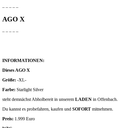
– – – – –
AGO X
– – – – –
INFORMATIONEN:
Dieses AGO X
Größe:
-XL-
Farbe:
Starlight Silver
steht demnächst Abholbereit in unserem
LADEN
in Offenbach.
Du kannst es probefahren, kaufen und
SOFORT
mitnehmen.
Preis:
1.999 Euro