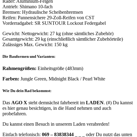
Räder: Aluminium-Felgen
Antrieb: Shimano 10-fach
Bremsen: Hydraulische Scheibenbremsen
Reifen: Pannensichere 29-Zoll-Reifen von CST
Vorderradgabel: SR SUNTOUR Lockout Federgabel
Gewicht: Nettogewicht: 27 kg (ohne sämtliches Zubehör)
Gesamtgewicht: 29 kg (einschließlich sämtlicher Zubehörteile)
Zulässiges Max. Gewicht: 150 kg
Die Bauformen und Varianten:
Rahmengrößen:
Einheitsgröße (483mm)
Farben:
Jungle Green, Midnight Black / Pearl White
Wie Du dein Rad bekommst:
Das
AGO X
steht demnächst fahrbereit im
LADEN
. (#) Du kannst
es hier genau besichtigen, in die Hand nehmen und auch
probefahren.
Du kannst einen Besuch in unserem Laden verabreden!
Einfach telefonisch:
069 – 83838344
_ _ _ oder Du nutzt das unten