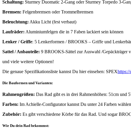
Schaltung:
Sturmey Duomatic 2-Gang oder Sturmey Torpedo 3-Gan
Bremsen:
Felgenbremsen oder Trommelbremsen
Beleuchtung:
Akku Licht (fest verbaut)
Laufräder:
Aluminiumfelgen die in 7 Faben lackiert sein können
Lenker / Griffe
: 5 Lenkerformen / BROOKS – Griffe und Lenkerbä
Sattel / Anbauteile:
9 BROOKS-Sättel zur Auswahl /Gepäckträger vorn
und viele weitere Optionen!
Die genaue Spezifikationsliste kannst Du hier einsehen: SPEX
https:
Die Bauformen und Varianten:
Rahmengrößen:
Das Rad gibt es in drei Rahmenhöhen: 51cm und 
Farben:
Im Achielle-Configurator kannst Du unter 24 Farben wählen
Zubehör:
Es gibt verschiedene Körbe für das Rad. Und sogar BROO
Wie Du dein Rad bekommst: