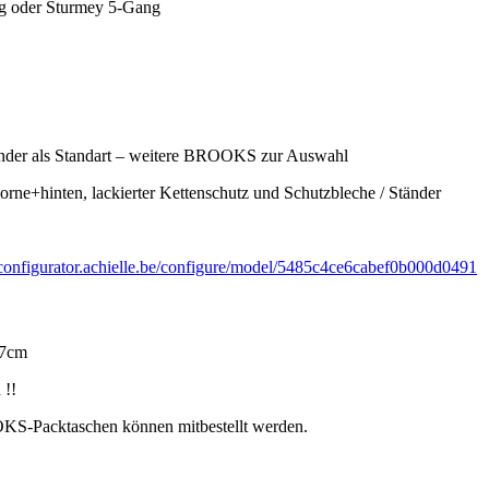
g oder Sturmey 5-Gang
nder als Standart – weitere BROOKS zur Auswahl
e+hinten, lackierter Kettenschutz und Schutzbleche / Ständer
//configurator.achielle.be/configure/model/5485c4ce6cabef0b000d0491
57cm
 !!
KS-Packtaschen können mitbestellt werden.