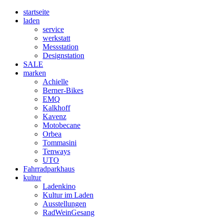
startseite
laden
service
werkstatt
Messstation
Designstation
SALE
marken
Achielle
Berner-Bikes
EMQ
Kalkhoff
Kavenz
Motobecane
Orbea
Tommasini
Tenways
UTO
Fahrradparkhaus
kultur
Ladenkino
Kultur im Laden
Ausstellungen
RadWeinGesang