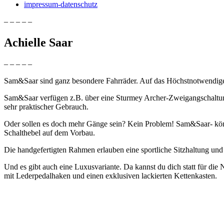
impressum-datenschutz
– – – – –
Achielle Saar
– – – – –
Sam&Saar sind ganz besondere Fahrräder. Auf das Höchstnotwendige re
Sam&Saar verfügen z.B. über eine Sturmey Archer-Zweigangschaltung.
sehr praktischer Gebrauch.
Oder sollen es doch mehr Gänge sein? Kein Problem! Sam&Saar- kön
Schalthebel auf dem Vorbau.
Die handgefertigten Rahmen erlauben eine sportliche Sitzhaltung u
Und es gibt auch eine Luxusvariante. Da kannst du dich statt für di
mit Lederpedalhaken und einen exklusiven lackierten Kettenkasten.