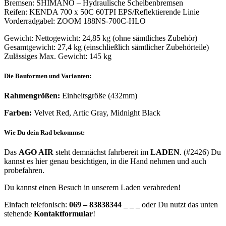
Bremsen: SHIMANO – Hydraulische Scheibenbremsen
Reifen: KENDA 700 x 50C 60TPI EPS/Reflektierende Linie
Vorderradgabel: ZOOM 188NS-700C-HLO
Gewicht: Nettogewicht: 24,85 kg (ohne sämtliches Zubehör)
Gesamtgewicht: 27,4 kg (einschließlich sämtlicher Zubehörteile)
Zulässiges Max. Gewicht: 145 kg
Die Bauformen und Varianten:
Rahmengrößen:
Einheitsgröße (432mm)
Farben:
Velvet Red, Artic Gray, Midnight Black
Wie Du dein Rad bekommst:
Das
AGO AIR
steht demnächst fahrbereit im
LADEN
. (#2426) Du
kannst es hier genau besichtigen, in die Hand nehmen und auch
probefahren.
Du kannst einen Besuch in unserem Laden verabreden!
Einfach telefonisch:
069 – 83838344
_ _ _ oder Du nutzt das unten
stehende
Kontaktformular
!